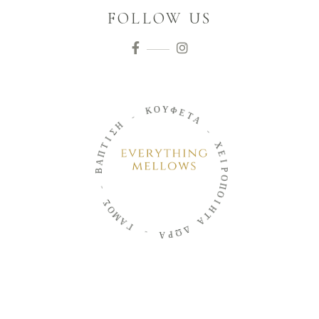
FOLLOW US
Ο
Κ
Υ
Φ
-
Ε
Τ
Η
Α
Σ
Ι
-
Τ
Π
Χ
Α
Ε
Β
Ι
Ρ
-
Ο
Π
Σ
Ο
Ο
Ι
Μ
Η
Α
Τ
Γ
Α
-
Δ
Ω
Α
Ρ