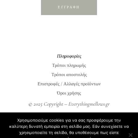
ΕΓΓΡΑΦΗ
Πληροφορίες
Τρόποι πληρωμής
Τρόποι αποστολής
Επιστροφές / Αλλαγές προϊόντων
Όροι χρήσης
© 2025 Copyright – Everythingmellows.gr
Everythingmellows.gr
Χρησιμοποιούμε cookies για να σας προσφέρουμε την
Blog
καλύτερη δυνατή εμπειρία στη σελίδα μας. Εάν συνεχίσετε να
χρησιμοποιείτε τη σελίδα, θα υποθέσουμε πως είστε
Σχετικά με εμάς