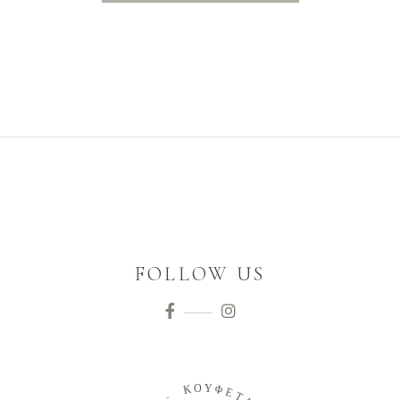
FOLLOW US
Ο
Κ
Υ
Φ
-
Ε