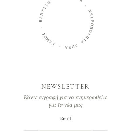
Τ
Η
Α
Σ
Ι
-
Τ
Π
Χ
Α
Ε
Β
Ι
Ρ
Ο
-
Π
Σ
Ο
Ο
Ι
Μ
Η
Α
Τ
Γ
Α
Δ
-
Ω
Α
Ρ
NEWSLETTER
Κάντε εγγραφή για να ενημερωθείτε
για τα νέα μας
Εmail