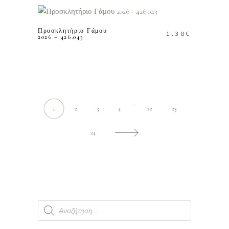
ΚΑΛΑΘΙ
Προσκλητήριο Γάμου
1.38
€
2026 – 426.043
…
1
2
3
4
22
23
24
Products
search