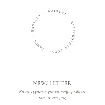
Ο
Κ
Υ
Φ
-
Ε
Τ
Η
Α
Σ
Ι
-
Τ
Π
Χ
Α
Ε
Β
Ι
Ρ
-
Ο
Π
Σ
Ο
Ο
Μ
Ι
Η
Α
Τ
Γ
Α
-
Δ
Ω
Α
Ρ
NEWSLETTER
Κάντε εγγραφή για να ενημερωθείτε
για τα νέα μας