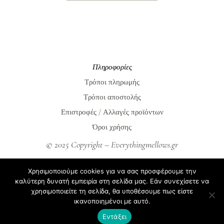
Πληροφορίες
Τρόποι πληρωμής
Τρόποι αποστολής
Επιστροφές / Αλλαγές προϊόντων
Όροι χρήσης
© 2025 Copyright – Everythingmellows.gr
Everythingmellows.gr
Χρησιμοποιούμε cookies για να σας προσφέρουμε την
Blog
καλύτερη δυνατή εμπειρία στη σελίδα μας. Εάν συνεχίσετε να
χρησιμοποιείτε τη σελίδα, θα υποθέσουμε πως είστε
Σχετικά με εμάς
ικανοποιημένοι με αυτό.
Συχνές ερωτήσεις
Εντάξει
Επικοινωνία