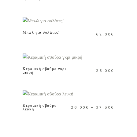
ΠΡΟΣΘΗΚΗ ΣΤΟ
ΚΑΛΑΘΙ
Μπωλ για σαλάτες!
62.00
€
ΠΡΟΣΘΗΚΗ ΣΤΟ
ΚΑΛΑΘΙ
Κεραμική σβούρα γκρι
26.00
€
μικρή
Αυτό
ΕΠΙΛΟΓΗ
το
προϊόν
Κεραμική σβούρα
Price
26.00
€
–
37.50
€
έχει
λευκή
range:
πολλαπλές
26.00€
παραλλαγές
through
Οι
37.50€