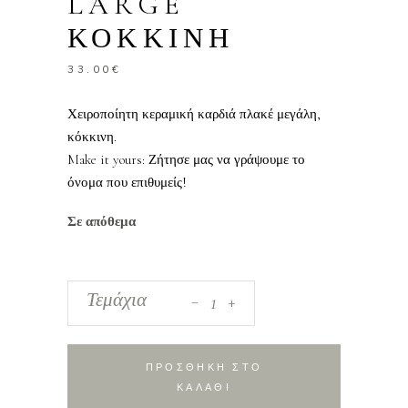
LARGE
ΚΟΚΚΙΝΗ
33.00
€
Χειροποίητη κεραμική καρδιά πλακέ μεγάλη,
κόκκινη.
Make it yours: Ζήτησε μας να γράψουμε το
όνομα που επιθυμείς!
Σε απόθεμα
_
Κεραμική
Τεμάχια
+
Καρδιά
Πλακέ
Large
ΠΡΟΣΘΗΚΗ ΣΤΟ
Κόκκινη
ΚΑΛΑΘΙ
quantity