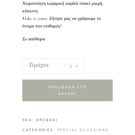
Χειροποίητη κεραμική καρδιά πλακέ μικρή,
κόκκινη.
Make it yours: Ζήτησε μας να γράψουμε το
όνομα που επιθυμείς!
Σε απόθεμα
_
Κεραμική
Τεμάχια
+
Καρδιά
Πλακέ
Small
ΠΡΟΣΘΗΚΗ ΣΤΟ
Κόκκινη
ΚΑΛΑΘΙ
quantity
SKU:
OR26481
CATEGORIES:
SPECIAL OCCASIONS