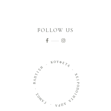
FOLLOW US
Ο
Κ
Υ
Φ
-
Ε
Τ
Η
Α
Σ
Ι
-
Τ
Π
Χ
Α
Ε
Β
Ι
Ρ
-
Ο
Π
Σ
Ο
Ο
Ι
Μ
Η
Α
Τ
Γ
Α
-
Δ
Ω
Α
Ρ