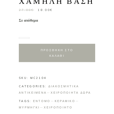
ΧΑΜΗΛΗ ΒΑΣΗ
Original
Η
27.00
€
18.00
€
price
τρέχουσα
Σε απόθεμα
was:
τιμή
27.00€.
είναι:
18.00€.
ΠΡΟΣΘΗΚΗ ΣΤΟ
ΚΑΛΑΘΙ
SKU:
MC2104
CATEGORIES:
ΔΙΑΚΟΣΜΗΤΙΚΑ
ΑΝΤΙΚΕΙΜΕΝΑ
ΧΕΙΡΟΠΟΙΗΤΑ ΔΩΡΑ
TAGS:
ΕΝΤΟΜΟ
ΚΕΡΑΜΙΚΟ
ΜΥΡΜΗΓΚΙ
ΧΕΙΡΟΠΟΙΗΤΟ