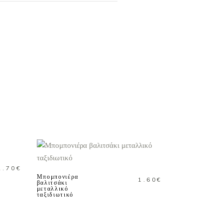
ΠΡΟΣΘΗΚΗ ΣΤΟ
ΚΑΛΑΘΙ
2.70
€
Μπομπονιέρα
1.60
€
βαλιτσάκι
μεταλλικό
ταξιδιωτικό