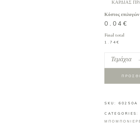
ΚΑΡΔΙΑΣ ΠΡ
Κόστος επιλογών
0.04
€
Final total
1.74
€
Κρεμάστρα
Τεμάχια
αλεπού
quantity
ΠΡΟΣΘ
SKU:
60250A
CATEGORIES
ΜΠΟΜΠΟΝΙΕΡΕ