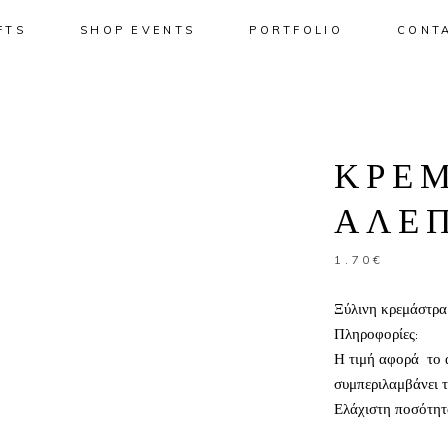
FTS
SHOP EVENTS
PORTFOLIO
CONT
No pro
ΚΡΕ
ΑΛΕ
1.70
€
Ξύλινη κρεμάστρα
Πληροφορίες:
Η τιμή αφορά το α
συμπεριλαμβάνει 
Ελάχιστη ποσότητ