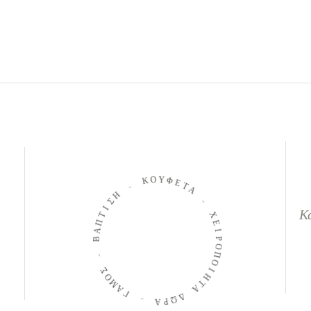
Κ
Ο
Υ
-
Φ
Η
Ε
Τ
Σ
Α
Ι
Τ
Κ
Π
-
Α
Χ
Β
Ε
Ι
-
Ρ
Ο
Σ
Π
Ο
Μ
Ο
Α
Ι
Η
Γ
Τ
Α
-
Α
Δ
Ω
Ρ