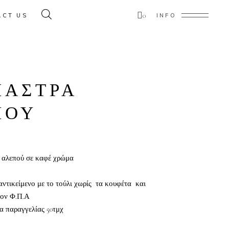
0
ACT US
INFO
ducts in the cart.
ΜΑΣΤΡΑ
ΠΟΥ
 αλεπού σε καφέ χρώμα
ντικείμενο με το τούλι χωρίς τα κουφέτα και
τον Φ.Π.Α
α παραγγελίας 50τμχ