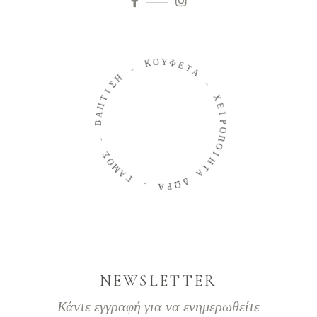
Ο
Κ
Υ
Φ
Ε
-
Τ
Η
Α
Σ
Ι
-
Τ
Π
Χ
Α
Ε
Β
Ι
Ρ
Ο
-
Π
Ο
Σ
Ο
Ι
Μ
Η
Α
Τ
Α
Γ
Δ
-
Ω
Α
Ρ
NEWSLETTER
Κάντε εγγραφή για να ενημερωθείτε