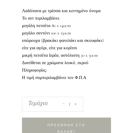
Λαδόπανα με τρέσσα και κεντημένο όνομα
Το σετ περιλαμβάνει:
μεγάλη πετσέτα 80 x 140cm
μεγάλο σεντόνι 100 x 150cm
εσώρουχα (βρακάκι φανελάκι και σκουφάκι)
είτε για αγόρι, είτε για κορίτσι
μικρή πετσέτα Ιερέα, αστόλιστη 30 x 50cm
Διατίθεται σε χρώματα λευκό, εκρού
Πληροφορίες:
Η τιμή συμπεριλαμβάνει τον Φ.Π.Α
_
Λαδόπανα
Τεμάχια
+
με
τρέσσα
και
ΠΡΟΣΘΗΚΗ ΣΤΟ
κεντημένο
ΚΑΛΑΘΙ