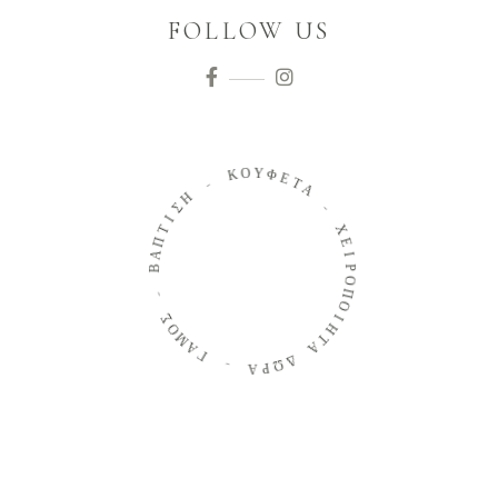
FOLLOW US
Ο
Κ
Υ
Φ
Ε
-
Τ
Η
Α
Σ
Ι
-
Τ
Π
Χ
Α
Ε
Β
Ι
Ρ
Ο
-
Π
Ο
Σ
Ο
Ι
Μ
Η
Α
Τ
Α
Γ
Δ
-
Ω
Α
Ρ