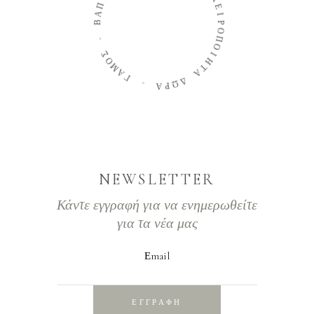
Π
Χ
Α
Ε
Β
Ι
Ρ
-
Ο
Π
Σ
Ο
Ο
Ι
Μ
Η
Α
Τ
Γ
Α
-
Δ
Ω
Α
Ρ
NEWSLETTER
Κάντε εγγραφή για να ενημερωθείτε
για τα νέα μας
Εmail
ΕΓΓΡΑΦΗ