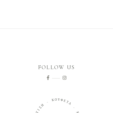
FOLLOW US
Ο
Κ
Υ
Φ
-
Ε
Τ
Η
Α
Σ
Ι
-
Τ