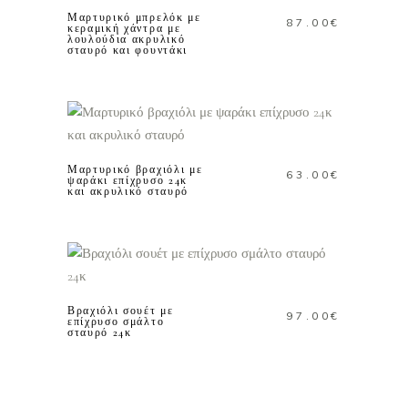
Μαρτυρικό μπρελόκ με
87.00
€
κεραμική χάντρα με
λουλούδια ακρυλικό
σταυρό και φουντάκι
ΠΡΟΣΘΗΚΗ ΣΤΟ
ΚΑΛΑΘΙ
Μαρτυρικό βραχιόλι με
63.00
€
ψαράκι επίχρυσο 24κ
και ακρυλικό σταυρό
ΠΡΟΣΘΗΚΗ ΣΤΟ
ΚΑΛΑΘΙ
Βραχιόλι σουέτ με
97.00
€
επίχρυσο σμάλτο
σταυρό 24κ