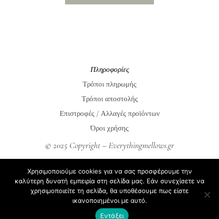
Πληροφορίες
Τρόποι πληρωμής
Τρόποι αποστολής
Επιστροφές / Αλλαγές προϊόντων
Όροι χρήσης
© 2025 Copyright – Everythingmellows.gr
Everythingmellows.gr
Χρησιμοποιούμε cookies για να σας προσφέρουμε την
Blog
καλύτερη δυνατή εμπειρία στη σελίδα μας. Εάν συνεχίσετε να
χρησιμοποιείτε τη σελίδα, θα υποθέσουμε πως είστε
Σχετικά με εμάς
ικανοποιημένοι με αυτό.
Συχνές ερωτήσεις
Εντάξει