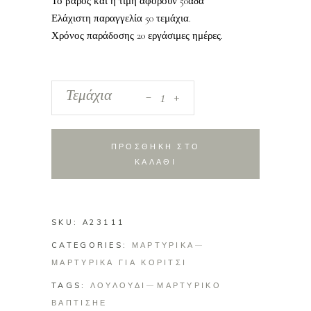
Το βάρος και η τιμή αφορούν 50άδα
Ελάχιστη παραγγελία 50 τεμάχια.
Χρόνος παράδοσης 20 εργάσιμες ημέρες.
_
Μαρτυρικό
Τεμάχια
+
επίχρυση
χειροπέδα
κεραμική
ΠΡΟΣΘΗΚΗ ΣΤΟ
χάντρα
ΚΑΛΑΘΙ
με
λουλούδι
και
SKU:
Α23111
επίχρυσο
CATEGORIES:
σταυρό
ΜΑΡΤΥΡΙΚΑ
ΜΑΡΤΥΡΙΚΑ ΓΙΑ ΚΟΡΙΤΣΙ
quantity
TAGS:
ΛΟΥΛΟΥΔΙ
ΜΑΡΤΥΡΙΚΟ
ΒΑΠΤΙΣΗΕ