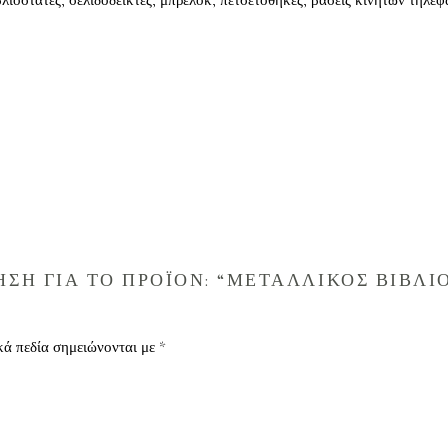
ιοστάτες, σελιδοδείκτες, μπρελόκ, πετσετοθήκες, βάσεις κινητών τηλεφ
ΣΗ ΓΙΑ ΤΟ ΠΡΟΪΟΝ: “ΜΕΤΑΛΛΙΚΟΣ ΒΙΒΛΙ
κά πεδία σημειώνονται με
*