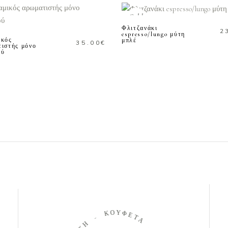
ΠΕΡΙΣΣΟΤΕΡΑ
ΠΡΟΣΘΗΚΗ ΣΤΟ
ΚΑΛΑΘΙ
Sold
Φλιτζανάκι
2
espresso/lungo μύτη
ικός
μπλέ
35.00
€
ιστής μόνο
ού
Κ
Ο
Υ
-
Φ
Ε
Η
Τ
Σ
Α
Ι