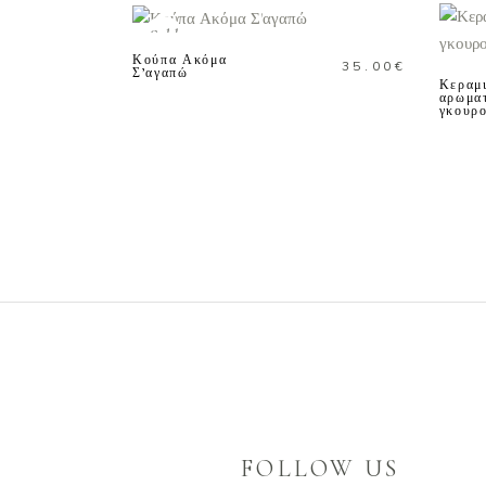
ΠΕΡΙΣΣΟΤΕΡΑ
Sold
Κούπα Ακόμα
35.00
€
Σ’αγαπώ
Κεραμ
αρωματ
γκουρ
FOLLOW US