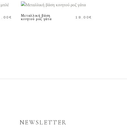
στη
ΚΑΛΑΘΙ
σελίδα
του
Μεταλλική βάση
3.00
€
18.00
€
κινητού ροζ γάτα
προϊόντος
NEWSLETTER