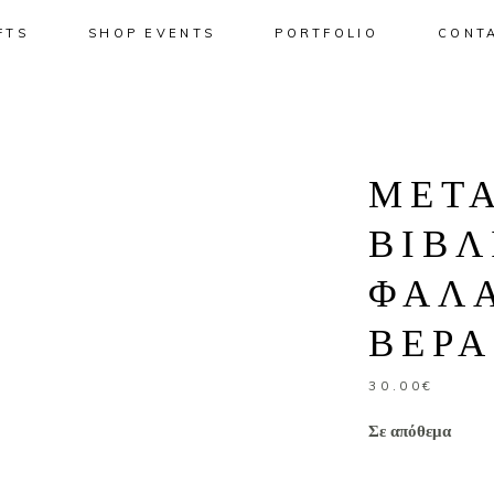
FTS
SHOP EVENTS
PORTFOLIO
CONT
No pro
ΜΕΤ
ΒΙΒΛ
ΦΑΛ
ΒΕΡ
30.00
€
Σε απόθεμα