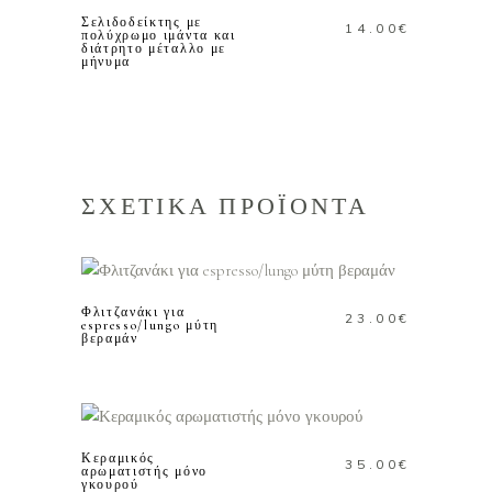
μπορούν
Σελιδοδείκτης με
14.00
€
πολύχρωμο ιμάντα και
να
διάτρητο μέταλλο με
μήνυμα
επιλεγούν
στη
σελίδα
του
προϊόντος
ΣΧΕΤΙΚΑ ΠΡΟΪΟΝΤΑ
ΠΡΟΣΘΗΚΗ ΣΤΟ
ΚΑΛΑΘΙ
Φλιτζανάκι για
23.00
€
espresso/lungo μύτη
βεραμάν
ΠΡΟΣΘΗΚΗ ΣΤΟ
ΚΑΛΑΘΙ
Κεραμικός
35.00
€
αρωματιστής μόνο
γκουρού