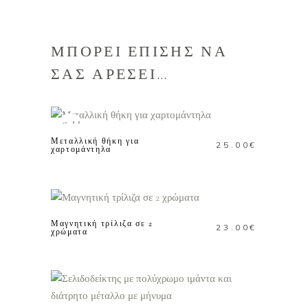
ΜΠΟΡΕΙ ΕΠΙΣΗΣ ΝΑ
ΣΑΣ ΑΡΕΣΕΙ…
ΔΙΑΒΑΣΤΕ
ΠΕΡΙΣΣΟΤΕΡΑ
Sold
Μεταλλική θήκη για
25.00
€
χαρτομάντηλα
Αυτό
ΕΠΙΛΟΓΗ
το
προϊόν
Μαγνητική τρίλιζα σε 2
23.00
€
έχει
χρώματα
πολλαπλές
παραλλαγές
ΠΡΟΣΘΗΚΗ ΣΤΟ
Οι
ΚΑΛΑΘΙ
επιλογές