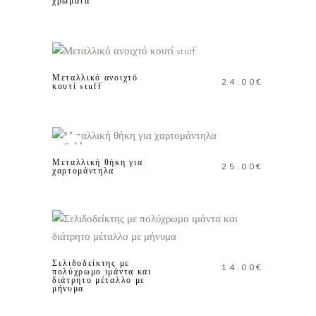
έχει
χρώματα
πολλαπλές
ΠΡΟΣΘΗΚΗ ΣΤΟ
παραλλαγές
ΚΑΛΑΘΙ
Οι
επιλογές
Μεταλλικό ανοιχτό
24.00
€
κουτί stuff
μπορούν
να
ΔΙΑΒΑΣΤΕ
επιλεγούν
ΠΕΡΙΣΣΟΤΕΡΑ
στη
Sold
σελίδα
Μεταλλική θήκη για
25.00
€
χαρτομάντηλα
του
προϊόντος
ΠΡΟΣΘΗΚΗ ΣΤΟ
ΚΑΛΑΘΙ
Σελιδοδείκτης με
14.00
€
πολύχρωμο ιμάντα και
διάτρητο μέταλλο με
μήνυμα