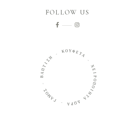
FOLLOW US
Ο
Κ
Υ
Φ
-
Ε
Τ
Η
Α
Σ
Ι
-
Τ
Π
Χ
Α
Ε
Β
Ι
Ρ
-
Ο
Π
Σ
Ο
Ο
Ι
Μ
Η
Α
Τ
Γ
Α
-
Δ
Ω
Α
Ρ