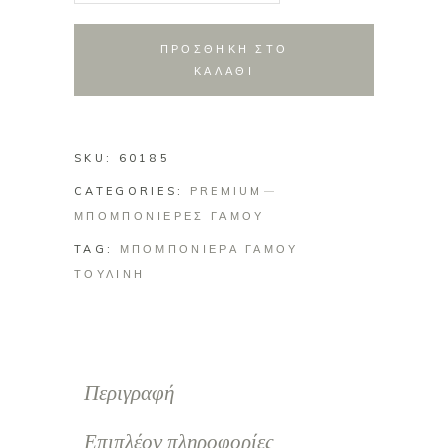
σομόν
τούλι
ΠΡΟΣΘΗΚΗ ΣΤΟ
με
ΚΑΛΑΘΙ
υφασμάτινο
λουλούδι
και
SKU:
60185
φτερό
CATEGORIES:
quantity
PREMIUM
ΜΠΟΜΠΟΝΙΕΡΕΣ ΓΑΜΟΥ
TAG:
ΜΠΟΜΠΟΝΙΕΡΑ ΓΑΜΟΥ
ΤΟΥΛΙΝΗ
Περιγραφή
Επιπλέον πληροφορίες