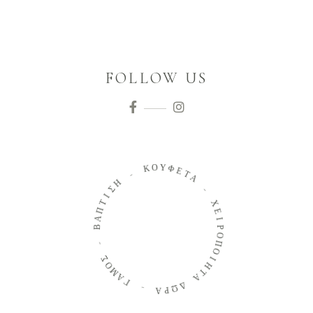
FOLLOW US
Ο
Κ
Υ
Φ
-
Ε
Τ
Η
Α
Σ
Ι
-
Τ
Π
Χ
Α
Ε
Β
Ι
Ρ
-
Ο
Π
Σ
Ο
Ο
Μ
Ι
Η
Α
Τ
Γ
Α
-
Δ
Ω
Α
Ρ