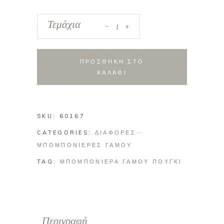
_
Μπομπονιέρα
Τεμάχια
+
από
πικέ
ύφασμα
ΠΡΟΣΘΗΚΗ ΣΤΟ
με
ΚΑΛΑΘΙ
δαντέλα
κλεισμένη
με
SKU:
60167
υφασμάτινο
CATEGORIES:
δαχτυλίδι
ΔΙΑΦΟΡΕΣ
ΜΠΟΜΠΟΝΙΕΡΕΣ ΓΑΜΟΥ
quantity
TAG:
ΜΠΟΜΠΟΝΙΕΡΑ ΓΑΜΟΥ ΠΟΥΓΚΙ
Περιγραφή