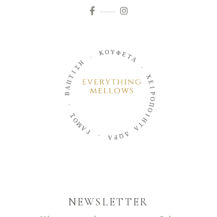
Ο
Κ
Υ
Φ
-
Ε
Τ
Η
Α
Σ
Ι
-
Τ
Π
Χ
Α
Ε
Β
Ι
Ρ
-
Ο
Π
Σ
Ο
Ο
Ι
Μ
Η
Α
Τ
Γ
Α
-
Δ
Ω
Α
Ρ
NEWSLETTER