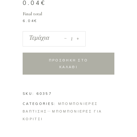
0.04
€
Final total
6.04
€
_
Μπομπονιέρα
Τεμάχια
+
μπαλαρίνα
σε
2
ΠΡΟΣΘΗΚΗ ΣΤΟ
χρώματα
ΚΑΛΑΘΙ
quantity
SKU:
60357
CATEGORIES:
ΜΠΟΜΠΟΝΙΕΡΕΣ
ΒΑΠΤΙΣΗΣ
ΜΠΟΜΠΟΝΙΕΡΕΣ ΓΙΑ
ΚΟΡΙΤΣΙ