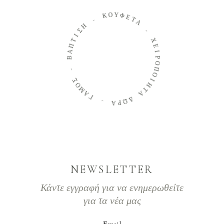
Ο
Κ
Υ
Φ
-
Ε
Τ
Η
Α
Σ
Ι
-
Τ
Π
Χ
Α
Ε
Β
Ι
Ρ
Ο
-
Π
Σ
Ο
Ο
Ι
Μ
Η
Α
Τ
Γ
Α
Δ
-
Ω
Α
Ρ
NEWSLETTER
Κάντε εγγραφή για να ενημερωθείτε
για τα νέα μας