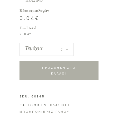
ΠΡΑΣΙΝΟ
Κόστος επιλογών
0.04
€
Final total
2.04
€
_
Μπομπονιέρα
Τεμάχια
+
τούλινη
με
διακοσμητικό
ΠΡΟΣΘΗΚΗ ΣΤΟ
μπεζ
ΚΑΛΑΘΙ
δίχτυ
quantity
SKU:
60145
CATEGORIES:
ΚΛΑΣΙΚΕΣ
ΜΠΟΜΠΟΝΙΕΡΕΣ ΓΑΜΟΥ