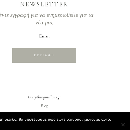
NEWSLETTER
άντε εγγραφή για να ενημερωθείτε για τα
νέα μας
Εmail
ΕΓΓΡΑΦΗ
Everythingmellows.gr
Blog
Σχετικά με εμάς
τη σελίδα, θα υποθέσουμε πως είστε ικανοποιημένοι με αυτό.
Συχνές ερωτήσεις