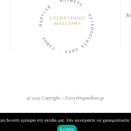
Κ
Ο
Υ
-
Φ
Η
Ε
Τ
Σ
Α
Ι
Τ
Κ
Π
-
Α
Χ
Β
Ε
Ι
-
Ρ
Ο
Σ
Π
Ο
Μ
Ο
Α
Ι
Η
Γ
Τ
Α
-
Α
Δ
Ω
Ρ
© 2025 Copyright – Everythingmellows.gr
η δυνατή εμπειρία στη σελίδα μας. Εάν συνεχίσετε να χρησιμοποιείτε 
Εντάξει