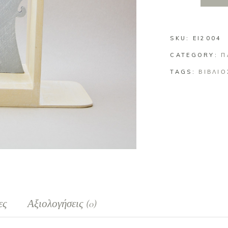
SKU:
EI2004
CATEGORY:
Π
TAGS:
ΒΙΒΛΙ
ες
Αξιολογήσεις (0)