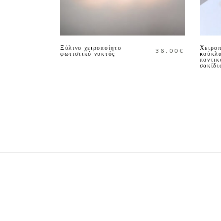
ΠΡΟΣΘΗΚΗ ΣΤΟ
ΚΑΛΑΘΙ
Ξύλινο χειροποίητο
Χειροπ
36.00
€
φωτιστικό νυκτός
κούκλα
ποντικ
σακίδι