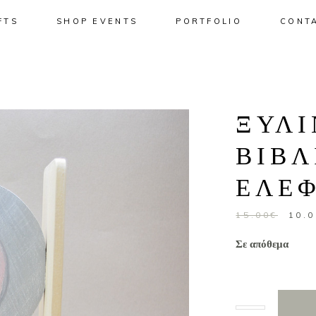
FTS
SHOP EVENTS
PORTFOLIO
CONT
No pro
ΞΥΛΙ
ΒΙΒΛ
ΕΛΕ
Origi
15.00
€
10.0
price
Σε απόθεμα
was:
15.00