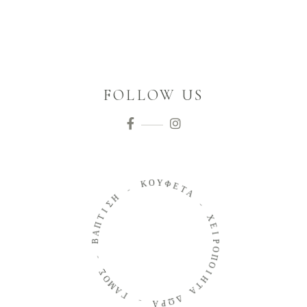
FOLLOW US
Ο
Κ
Υ
Φ
-
Ε
Τ
Η
Α
Σ
Ι
-
Τ
Π
Χ
Α
Ε
Β
Ι
Ρ
-
Ο
Π
Σ
Ο
Ο
Μ
Ι
Η
Α
Τ
Γ
Α
-
Δ
Ω
Α
Ρ