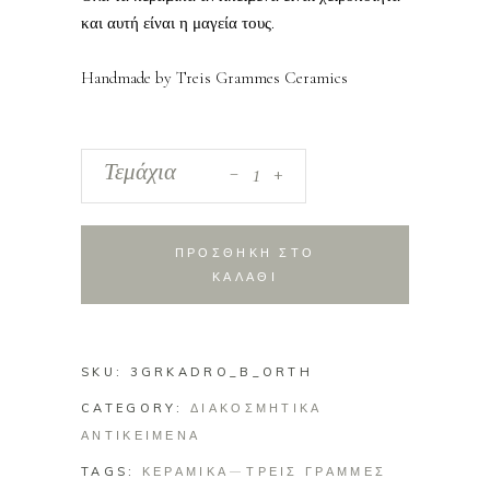
και αυτή είναι η μαγεία τους.
Handmade by Treis Grammes Ceramics
_
Ξύλινο
Τεμάχια
+
κάδρο
με
περιστέρια
ΠΡΟΣΘΗΚΗ ΣΤΟ
(μακρόστενο)
ΚΑΛΑΘΙ
quantity
SKU:
3GRKADRO_B_ORTH
CATEGORY:
ΔΙΑΚΟΣΜΗΤΙΚΑ
ΑΝΤΙΚΕΙΜΕΝΑ
TAGS:
ΚΕΡΑΜΙΚΑ
ΤΡΕΙΣ ΓΡΑΜΜΕΣ