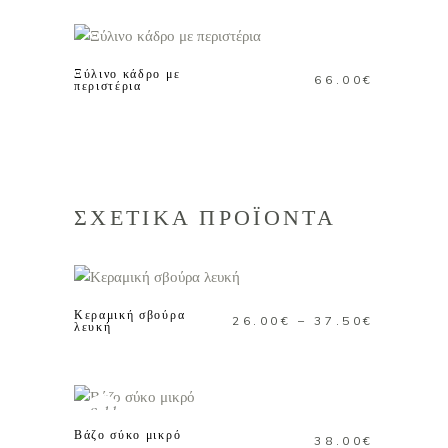
ΠΡΟΣΘΗΚΗ ΣΤΟ
ΚΑΛΑΘΙ
Ξύλινο κάδρο με
66.00
€
περιστέρια
ΣΧΕΤΙΚΑ ΠΡΟΪΟΝΤΑ
Αυτό
ΕΠΙΛΟΓΗ
το
προϊόν
Κεραμική σβούρα
Price
26.00
€
–
37.50
€
έχει
λευκή
range:
πολλαπλές
26.00€
ΔΙΑΒΑΣΤΕ
παραλλαγές
through
ΠΕΡΙΣΣΟΤΕΡΑ
Οι
37.50€
Sold
επιλογές
Βάζο σύκο μικρό
38.00
€