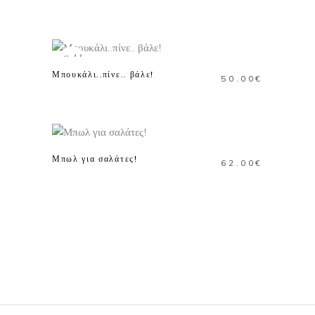
μπορούν
να
ΔΙΑΒΑΣΤΕ
επιλεγούν
ΠΕΡΙΣΣΟΤΕΡΑ
στη
Sold
σελίδα
Μπουκάλι..πίνε.. βάλε!
50.00
€
του
προϊόντος
ΠΡΟΣΘΗΚΗ ΣΤΟ
ΚΑΛΑΘΙ
Μπωλ για σαλάτες!
62.00
€