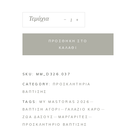
_
Προσκλητήριο
Τεμάχια
+
Βάπτισης
Αγόρι
-
ΠΡΟΣΘΗΚΗ ΣΤΟ
Ζώα
ΚΑΛΑΘΙ
Δάσους
&
Μαργαρίτες
SKU:
MM_D326.037
quantity
CATEGORY:
ΠΡΟΣΚΛΗΤΗΡΙΑ
ΒΑΠΤΙΣΗΣ
TAGS:
MY MASTORAS 2026
ΒΑΠΤΙΣΗ ΑΓΟΡΙ
ΓΑΛΑΖΙΟ ΚΑΡΟ
ΖΩΑ ΔΑΣΟΥΣ
ΜΑΡΓΑΡΙΤΕΣ
ΠΡΟΣΚΛΗΤΗΡΙΟ ΒΑΠΤΙΣΗΣ