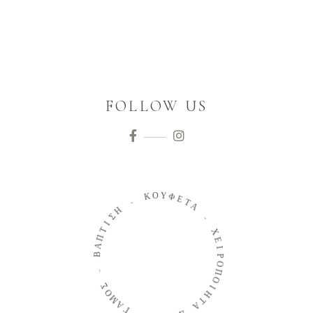
FOLLOW US
Κ
Ο
-
Υ
Φ
Η
Ε
Σ
Τ
Ι
Α
Τ
Π
-
Α
Β
Χ
Ε
-
Ι
Ρ
Σ
Ο
Ο
Π
Μ
Ο
Α
Ι
Γ
Η
Τ
-