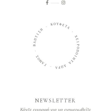
Ο
Κ
Υ
Φ
-
Ε
Τ
Η
Α
Σ
Ι
-
Τ
Π
Χ
Α
Ε
Β
Ι
Ρ
-
Ο
Π
Σ
Ο
Ο
Μ
Ι
Η
Α
Τ
Γ
Α
-
Δ
Ω
Α
Ρ
NEWSLETTER
Κάντε εγγραφή για να ενημερωθείτε