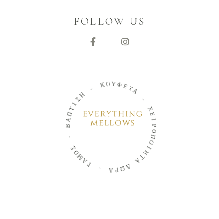
FOLLOW US
Κ
Ο
Υ
-
Φ
Ε
Η
Τ
Σ
Α
Ι
Τ
-
Π
Α
Χ
Β
Ε
Ι
-
Ρ
Ο
Σ
Π
Ο
Ο
Μ
Ι
Α
Η
Γ
Τ
Α
-
Δ
Α
Ω
Ρ