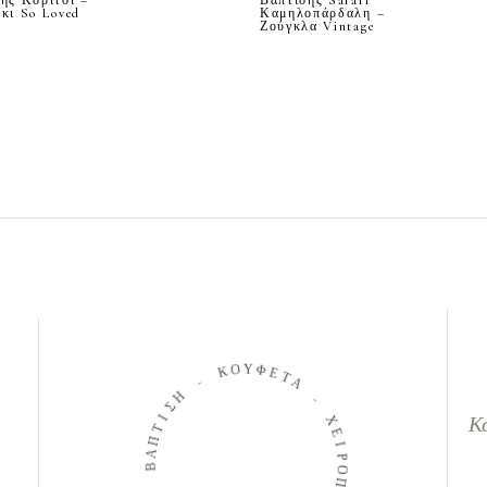
ης Κορίτσι –
Βάπτισης Safari
κι So Loved
Καμηλοπάρδαλη –
Ζούγκλα Vintage
Ο
Κ
Υ
Φ
-
Ε
Τ
Η
Α
Σ
Ι
-
Τ
Κ
Π
Χ
Α
Ε
Β
Ι
Ρ
-
Ο