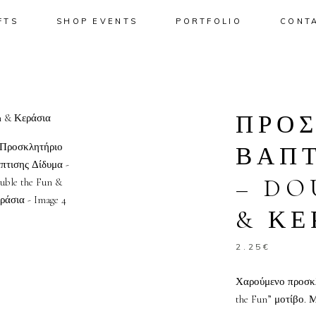
FTS
SHOP EVENTS
PORTFOLIO
CONT
No pro
ΠΡΟ
ΒΑΠΤ
– DO
& ΚΕ
2.25
€
Χαρούμενο προσκλ
the Fun” μοτίβο. 