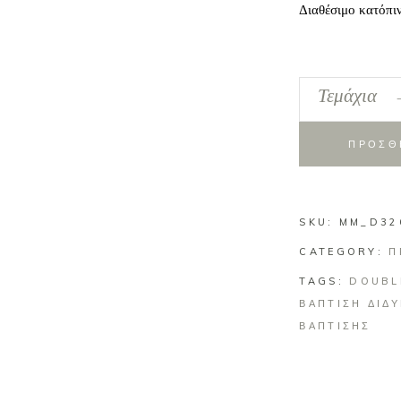
Διαθέσιμο κατόπι
Προσκλητήριο
Τεμάχια
Βάπτισης
Δίδυμα
ΠΡΟΣΘ
-
Double
the
SKU:
Fun
MM_D32
&
CATEGORY:
Π
Κεράσια
TAGS:
DOUBL
quantity
ΒΑΠΤΙΣΗ ΔΙΔ
ΒΑΠΤΙΣΗΣ