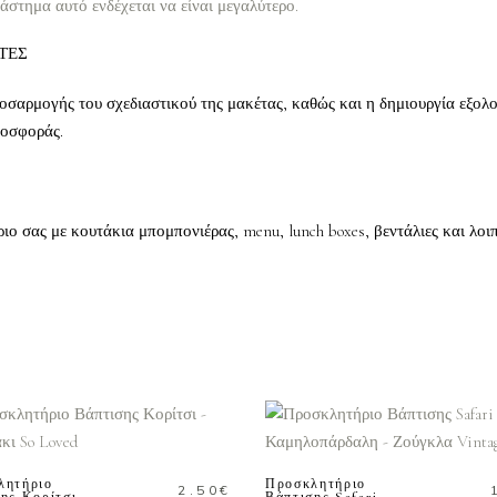
ιάστημα αυτό ενδέχεται να είναι μεγαλύτερο.
ΤΕΣ
οσαρμογής του σχεδιαστικού της μακέτας, καθώς και η δημιουργία εξολο
ροσφοράς.
 σας με κουτάκια μπομπονιέρας, menu, lunch boxes, βεντάλιες και λοιπ
ΠΡΟΣΘΗΚΗ ΣΤΟ
ΠΡΟΣΘΗΚΗ ΣΤΟ
ΚΑΛΑΘΙ
ΚΑΛΑΘΙ
λητήριο
Προσκλητήριο
2.50
€