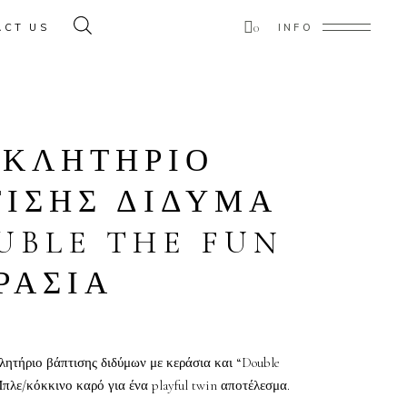
0
ACT US
INFO
ducts in the cart.
ΣΚΛΗΤΗΡΙΟ
ΙΣΗΣ ΔΙΔΥΜΑ
UBLE THE FUN
ΡΑΣΙΑ
ητήριο βάπτισης διδύμων με κεράσια και “Double
Μπλε/κόκκινο καρό για ένα playful twin αποτέλεσμα.