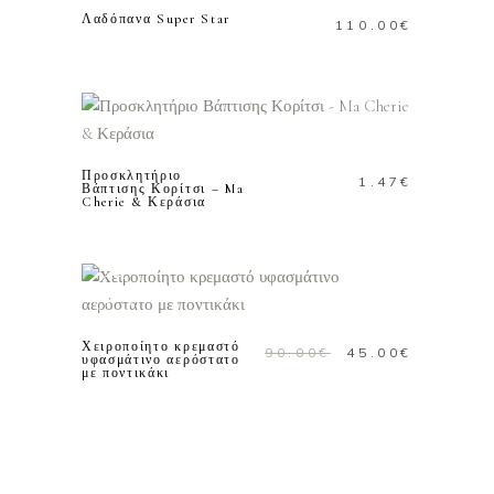
Λαδόπανα Super Star
110.00
€
ΠΡΟΣΘΗΚΗ ΣΤΟ
ΚΑΛΑΘΙ
Προσκλητήριο
1.47
€
Βάπτισης Κορίτσι – Ma
Cherie & Κεράσια
ΠΡΟΣΘΗΚΗ ΣΤΟ
Προσφορά!
ΚΑΛΑΘΙ
Χειροποίητο κρεμαστό
Original
Η
90.00
€
45.00
€
υφασμάτινο αερόστατο
με ποντικάκι
price
τρέχουσ
was:
τιμή
90.00€.
είναι:
45.00€.