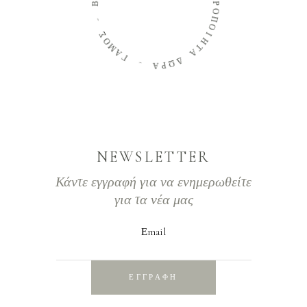
Ι
Ρ
-
Ο
Π
Σ
Ο
Ο
Ι
Μ
Η
Α
Τ
Γ
Α
-
Δ
Ω
Α
Ρ
NEWSLETTER
Κάντε εγγραφή για να ενημερωθείτε
για τα νέα μας
Εmail
ΕΓΓΡΑΦΗ