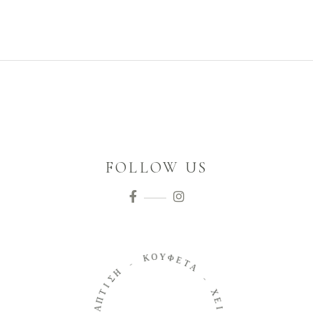
FOLLOW US
Ο
Κ
Υ
Φ
-
Ε
Τ
Η
Α
Σ
Ι
-
Τ
Π
Χ
Α
Ε
Β