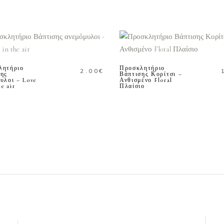
ΠΡΟΣΘΗΚΗ ΣΤΟ
ΠΡΟΣΘΗΚΗ ΣΤΟ
ΚΑΛΑΘΙ
ΚΑΛΑΘΙ
λητήριο
Προσκλητήριο
2.00
€
σης
Βάπτισης Κορίτσι –
υλοι – Love
Ανθισμένο Floral
he air
Πλαίσιο