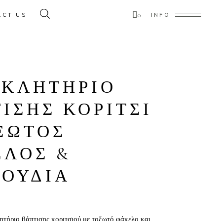
0
ACT US
INFO
ducts in the cart.
ΣΚΛΗΤΗΡΙΟ
ΙΣΗΣ ΚΟΡΙΤΣΙ
ΞΩΤΟΣ
ΕΛΟΣ &
ΛΟΥΔΙΑ
τήριο βάπτισης κοριτσιού με τοξωτό φάκελο και