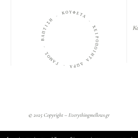
Ο
Κ
Υ
Φ
-
Ε
Η
Τ
Α
Σ
Ι
Τ
-
Κ
Π
Χ
Α
Ε
Β
Ι
Ρ
-
Ο
Π
Σ
Ο
Ο
Μ
Ι
Η
Α
Τ
Γ
Α
-
Δ
Ω
Α
Ρ
© 2025 Copyright – Everythingmellows.gr