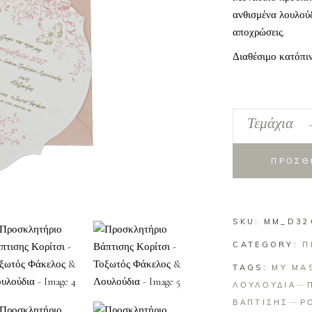
ανθισμένα λουλούδ
αποχρώσεις.
Διαθέσιμο κατόπι
Προσκλητήριο
Τεμάχια
Βάπτισης
Κορίτσι
ΠΡΟΣΘ
-
Τοξωτός
Φάκελος
SKU:
&
MM_D32
Λουλούδια
CATEGORY:
Π
quantity
TAGS:
MY MA
ΛΟΥΛΟΥΔΙΑ
ΒΑΠΤΙΣΗΣ
Ρ