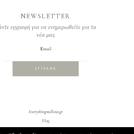
NEWSLETTER
άντε εγγραφή για να ενημερωθείτε για τα
νέα μας
Εmail
ΕΓΓΡΑΦΗ
Everythingmellows.gr
Blog
Σχετικά με εμάς