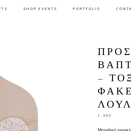
FTS
SHOP EVENTS
PORTFOLIO
CONT
No pro
ΠΡΟ
ΒΑΠΤ
– ΤΟ
ΦΑΚ
ΛΟΥ
1.98
€
Μοναδικό προσκλη