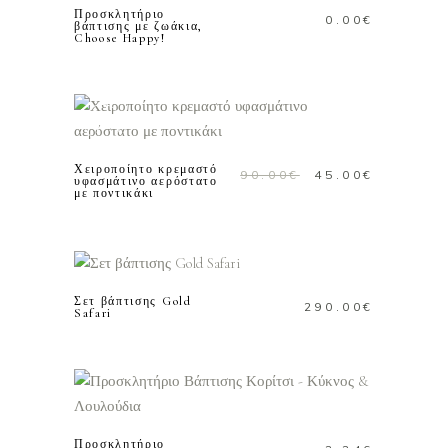
Προσκλητήριο
0.00
€
βάπτισης με ζωάκια,
Choose Happy!
ΠΡΟΣΘΗΚΗ ΣΤΟ
Προσφορά!
ΚΑΛΑΘΙ
Χειροποίητο κρεμαστό
Original
Η
90.00
€
45.00
€
υφασμάτινο αερόστατο
με ποντικάκι
price
τρέχουσ
was:
τιμή
ΠΡΟΣΘΗΚΗ ΣΤΟ
90.00€.
είναι:
ΚΑΛΑΘΙ
45.00€.
Σετ βάπτισης Gold
290.00
€
Safari
ΠΡΟΣΘΗΚΗ ΣΤΟ
ΚΑΛΑΘΙ
Προσκλητήριο