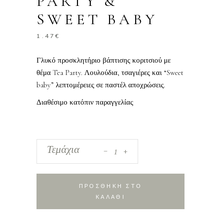
PARTY &
SWEET BABY
1.47
€
Γλυκό προσκλητήριο βάπτισης κοριτσιού με
θέμα Tea Party. Λουλούδια, τσαγιέρες και “Sweet
baby” λεπτομέρειες σε παστέλ αποχρώσεις.
Διαθέσιμο κατόπιν παραγγελίας
_
Προσκλητήριο
Τεμάχια
+
Βάπτισης
Κορίτσι
-
ΠΡΟΣΘΗΚΗ ΣΤΟ
Tea
ΚΑΛΑΘΙ
Party
&