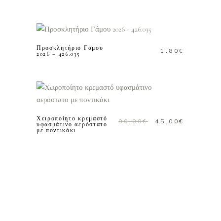
ΠΡΟΣΘΗΚΗ ΣΤΟ
ΚΑΛΑΘΙ
Προσκλητήριο Γάμου
1.80
€
2026 – 426.035
ΠΡΟΣΘΗΚΗ ΣΤΟ
Προσφορά!
ΚΑΛΑΘΙ
Χειροποίητο κρεμαστό
Original
Η
90.00
€
45.00
€
υφασμάτινο αερόστατο
με ποντικάκι
price
τρέχουσ
was:
τιμή
90.00€.
είναι:
45.00€.