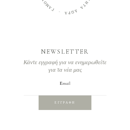
Μ
Ι
Η
Α
Τ
Γ
Α
-
Δ
Ω
Α
Ρ
NEWSLETTER
Κάντε εγγραφή για να ενημερωθείτε
για τα νέα μας
Εmail
ΕΓΓΡΑΦΗ