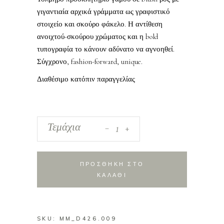
γιγαντιαία αρχικά γράμματα ως γραφιστικό
στοιχείο και σκούρο φάκελο. Η αντίθεση
ανοιχτού-σκούρου χρώματος και η bold
τυπογραφία το κάνουν αδύνατο να αγνοηθεί.
Σύγχρονο, fashion-forward, unique.
Διαθέσιμο κατόπιν παραγγελίας
_
Προσκλητήριο
Τεμάχια
+
Γάμου
2026
-
ΠΡΟΣΘΗΚΗ ΣΤΟ
426.009
ΚΑΛΑΘΙ
quantity
SKU:
MM_D426.009