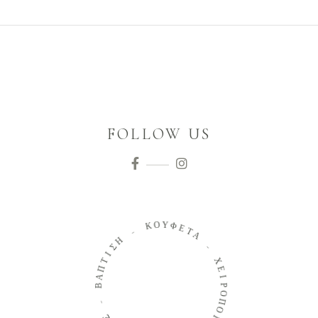
FOLLOW US
Ο
Κ
Υ
Φ
-
Ε
Τ
Η
Α
Σ
Ι
-
Τ
Π
Χ
Α
Ε
Β
Ι
Ρ
-
Ο
Π
Σ
Ο
Ο