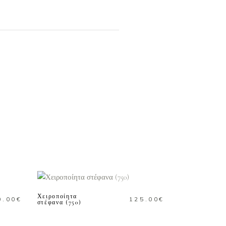
ΠΡΟΣΘΗΚΗ ΣΤΟ
ΚΑΛΑΘΙ
Χειροποίητα
0.00
€
125.00
€
στέφανα (750)