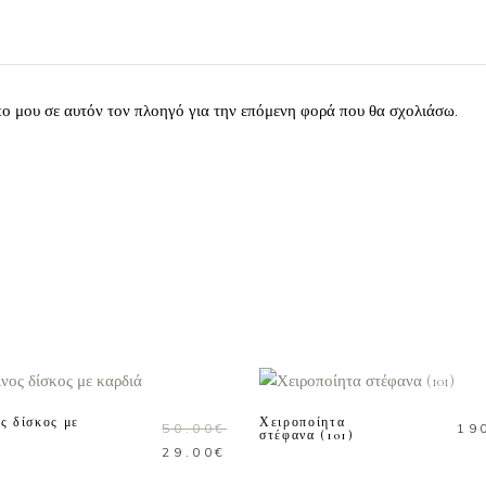
πο μου σε αυτόν τον πλοηγό για την επόμενη φορά που θα σχολιάσω.
ΠΡΟΣΘΗΚΗ ΣΤΟ
ΠΡΟΣΘΗΚΗ ΣΤΟ
ΚΑΛΑΘΙ
ΚΑΛΑΘΙ
σφορά!
ς δίσκος με
Χειροποίητα
50.00
€
19
στέφανα (101)
Original
Η
29.00
€
price
τρέχουσα