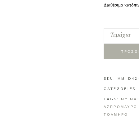
Διαθέσιμο κατόπι
Προσκλητήριο
Τεμάχια
Γάμου
2026
ΠΡΟΣΘ
-
426.014
quantity
SKU:
MM_D42
CATEGORIES
TAGS:
MY MA
ΑΣΠΡΟΜΑΥΡΟ
ΤΟΛΜΗΡΟ