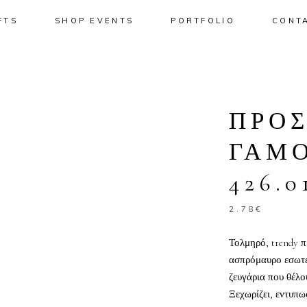
FTS
SHOP EVENTS
PORTFOLIO
CONT
No pro
ΠΡΟ
ΓΑΜΟ
426.0
2.78
€
Τολμηρό, trendy π
ασπρόμαυρο εσωτερ
ζευγάρια που θέλο
Ξεχωρίζει, εντυπω