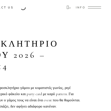
0
ACT US
INFO
ducts in the cart.
ΣΚΛΗΤΗΡΙΟ
Υ 2026 –
14
ροσκλητήριο γάμου με κυματιστές γωνίες, ριγέ
ικό φάκελο και party card με καρό pattern. Για
υν ο γάμος τους να είναι ένα event που θα θυμούνται.
σιάζει, δεν αφήνει αδιάφορο κανέναν.