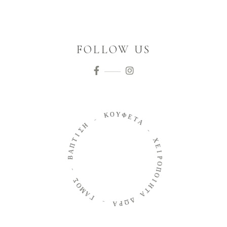
FOLLOW US
Ο
Κ
Υ
Φ
-
Ε
Τ
Η
Α
Σ
Ι
-
Τ
Π
Χ
Α
Ε
Β
Ι
Ρ
-
Ο
Π
Σ
Ο
Ο
Μ
Ι
Η
Α
Τ
Γ
Α
-
Δ
Ω
Α
Ρ