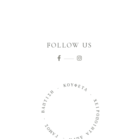
FOLLOW US
Ο
Κ
Υ
Φ
-
Ε
Τ
Η
Α
Σ
Ι
-
Τ
Π
Χ
Α
Ε
Β
Ι
Ρ
-
Ο
Π
Σ
Ο
Ο
Ι
Μ
Η
Α
Τ
Γ
Α
-
Δ