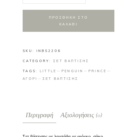
βάπτισης
Little
Prince
ΠΡΟΣΘΗΚΗ ΣΤΟ
quantity
ΚΑΛΑΘΙ
SKU:
INBS2206
CATEGORY:
ΣΕΤ ΒΑΠΤΙΣΗΣ
TAGS:
LITTLE
PENGUIN
PRINCE
ΑΓΟΡΙ
ΣΕΤ ΒΑΠΤΙΣΗΣ
Περιγραφή
Αξιολογήσεις (0)
Σετ βάπτισης με λαμπάδα με φιόγκο, σάκο