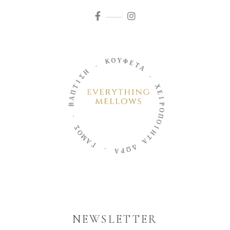
Ο
Κ
Υ
Φ
-
Ε
Η
Τ
Α
Σ
Ι
Τ
-
Π
Χ
Α
Ε
Β
Ι
Ρ
-
Ο
Π
Σ
Ο
Ο
Μ
Ι
Η
Α
Τ
Γ
Α
-
Δ
Ω
Α
Ρ
NEWSLETTER