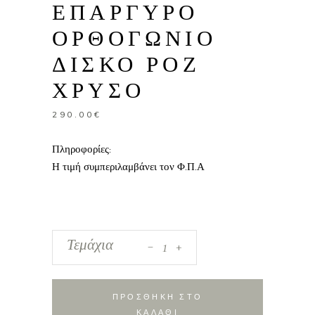
ΕΠΑΡΓΥΡΟ
ΟΡΘΟΓΩΝΙΟ
ΔΙΣΚΟ ΡΟΖ
ΧΡΥΣΟ
290.00
€
Πληροφορίες:
Η τιμή συμπεριλαμβάνει τον Φ.Π.Α
_
Σετ
Τεμάχια
+
γάμου
με
επάργυρο
ΠΡΟΣΘΗΚΗ ΣΤΟ
ορθογώνιο
ΚΑΛΑΘΙ