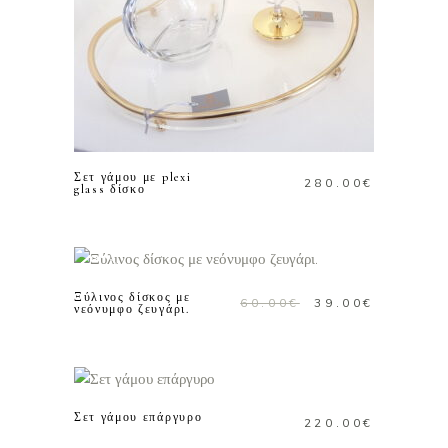
ΠΡΟΣΘΗΚΗ ΣΤΟ
ΚΑΛΑΘΙ
Σετ γάμου με plexi
280.00
€
glass δίσκο
ΠΡΟΣΘΗΚΗ ΣΤΟ
ΚΑΛΑΘΙ
Προσφορά!
Ξύλινος δίσκος με
Original
Η
60.00
€
39.00
€
νεόνυμφο ζευγάρι.
price
τρέχουσ
was:
τιμή
ΠΡΟΣΘΗΚΗ ΣΤΟ
60.00€.
είναι:
ΚΑΛΑΘΙ
39.00€.
Σετ γάμου επάργυρο
220.00
€