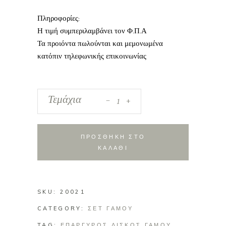
Πληροφορίες:
Η τιμή συμπεριλαμβάνει τον Φ.Π.Α
Τα προιόντα πωλούνται και μεμονωμένα
κατόπιν τηλεφωνικής επικοινωνίας
_
Σετ
Τεμάχια
+
γάμου
με
επάργυρο
ΠΡΟΣΘΗΚΗ ΣΤΟ
ορθογώνιο
ΚΑΛΑΘΙ
δίσκο
quantity
SKU:
20021
CATEGORY:
ΣΕΤ ΓΑΜΟΥ
TAG:
ΕΠΑΡΓΥΡΟΣ ΔΙΣΚΟΣ ΓΑΜΟΥ