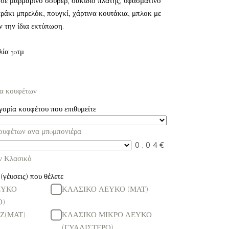
 σε μαρμάρινο σουβέρ, σακίδιο πλάτης, υφασμάτινο
ράκι μπρελόκ, πουγκί, χάρτινα κουτάκια, μπλοκ με
ν την ίδια εκτύπωση.
λία 30τμ
ία κουφέτων
γορία κουφέτου που επιθυμείτε
κουφέτων ανα μπoμπονιέρα
0.04
€
ν Κλασικό
(γέυσεις) που θέλετε
ΕΥΚΟ
ΚΛΑΣΙΚΟ ΛΕΥΚΟ (ΜΑΤ)
Ο)
Ζ(ΜΑΤ)
ΚΛΑΣΙΚΟ ΜΙΚΡΟ ΛΕΥΚΟ
(ΓΥΑΛΙΣΤΕΡΟ)