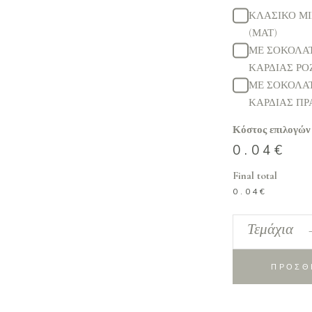
ΚΛΑΣΙΚΟ Μ
(ΜΑΤ)
ΜΕ ΣΟΚΟΛΑ
ΚΑΡΔΙΑΣ ΡΟ
ΜΕ ΣΟΚΟΛΑ
ΚΑΡΔΙΑΣ ΠΡ
Κόστος επιλογών
0.04
€
Final total
0.04
€
Υφασμάτινη
Τεμάχια
κασετίνα
με
ΠΡΟΣΘ
ζωάκια
Choose
Happy!