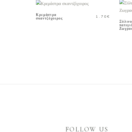
ΚΑΛΑΘΙ
Κρεμάστρα
1.70
€
σκαντζόχοιρος
Ξύλιν
παπιγι
Ζωγρα
FOLLOW US