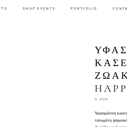
FTS
SHOP EVENTS
PORTFOLIO
CONT
No pro
ΥΦΑ
ΚΑΣΕ
ΖΩΑ
HAPP
0.00
€
Υφασμάτινη κασετί
τυπωμένη ψηφιακ