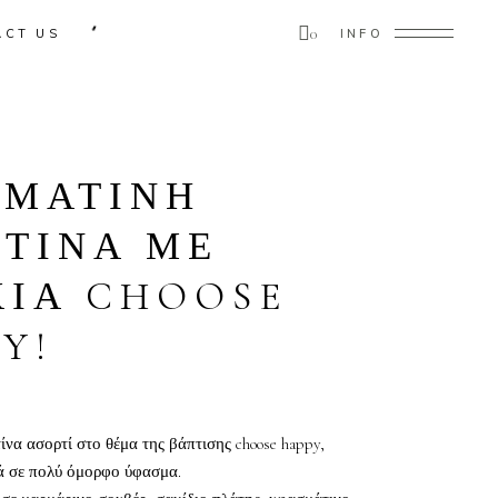
0
ACT US
INFO
ducts in the cart.
ΣΜΑΤΙΝΗ
ΤΙΝΑ ΜΕ
ΚΙΑ CHOOSE
Y!
να ασορτί στο θέμα της βάπτισης choose happy,
ά σε πολύ όμορφο ύφασμα.