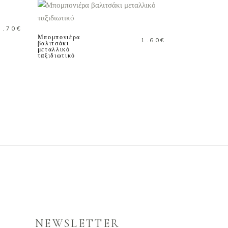
ΠΡΟΣΘΗΚΗ ΣΤΟ
ΚΑΛΑΘΙ
1.70
€
Μπομπονιέρα
1.60
€
βαλιτσάκι
μεταλλικό
ταξιδιωτικό
NEWSLETTER