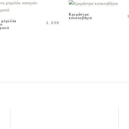
ΚΑΛΑΘΙ
ΠΡΟΣΘΗΚΗ ΣΤΟ
ΚΑΛΑΘΙ
Κρεμάστρα
κουκουβάγια
ο μπρελόκ
2.00
€
όν
φιστό