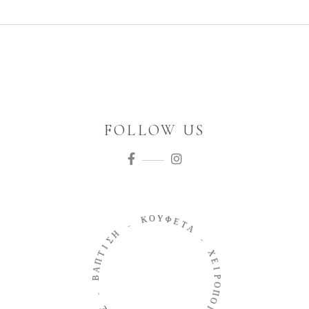
FOLLOW US
Ο
Κ
Υ
Φ
-
Ε
Τ
Η
Α
Σ
Ι
-
Τ
Π
Χ
Α
Ε
Β
Ι
Ρ
-
Ο
Π
Σ
Ο