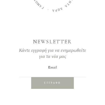
Ο
Ι
Μ
Η
Α
Τ
Γ
Α
-
Δ
Ω
Α
Ρ
NEWSLETTER
Κάντε εγγραφή για να ενημερωθείτε
για τα νέα μας
Εmail
ΕΓΓΡΑΦΗ