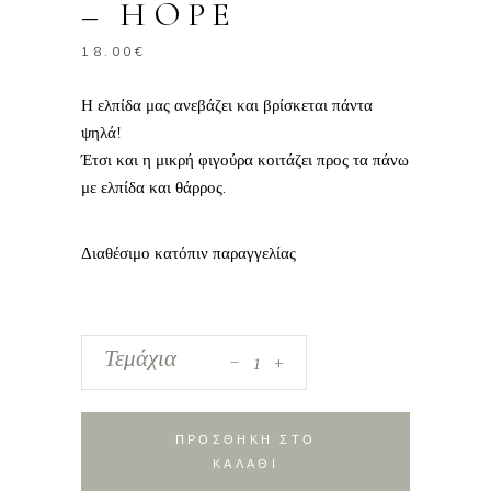
– HOPE
18.00
€
Η ελπίδα μας ανεβάζει και βρίσκεται πάντα
ψηλά!
Έτσι και η μικρή φιγούρα κοιτάζει προς τα πάνω
με ελπίδα και θάρρος.
Διαθέσιμο κατόπιν παραγγελίας
_
Φιγούρα
Τεμάχια
+
Willow
Tree:
Το
ΠΡΟΣΘΗΚΗ ΣΤΟ
Μπαλόνι
ΚΑΛΑΘΙ
της