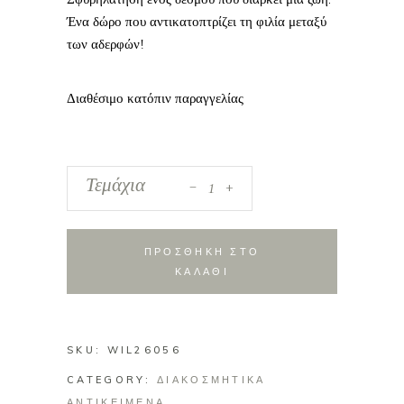
Ένα δώρο που αντικατοπτρίζει τη φιλία μεταξύ
των αδερφών!
Διαθέσιμο κατόπιν παραγγελίας
_
Φιγούρα
Τεμάχια
+
Willow
Tree:
Brothers
ΠΡΟΣΘΗΚΗ ΣΤΟ
quantity
ΚΑΛΑΘΙ
SKU:
WIL26056
CATEGORY:
ΔΙΑΚΟΣΜΗΤΙΚΑ
ΑΝΤΙΚΕΙΜΕΝΑ