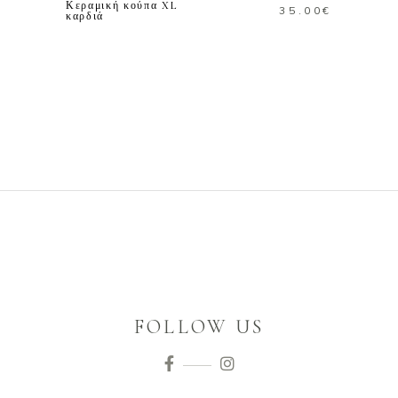
Κεραμική κούπα XL
35.00
€
καρδιά
FOLLOW US