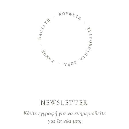
Ο
Κ
Υ
Φ
-
Ε
Τ
Η
Α
Σ
Ι
-
Τ
Π
Χ
Α
Ε
Β
Ι
Ρ
Ο
-
Π
Σ
Ο
Ο
Ι
Μ
Η
Α
Τ
Γ
Α
Δ
-
Ω
Α
Ρ
NEWSLETTER
Κάντε εγγραφή για να ενημερωθείτε
για τα νέα μας