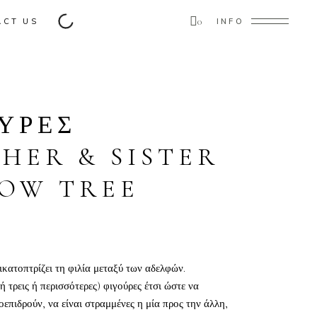
0
ACT US
INFO
ducts in the cart.
ΥΡΕΣ
HER & SISTER
OW TREE
κατοπτρίζει τη φιλία μεταξύ των αδελφών.
ή τρεις ή περισσότερες) φιγούρες έτσι ώστε να
οεπιδρούν, να είναι στραμμένες η μία προς την άλλη,