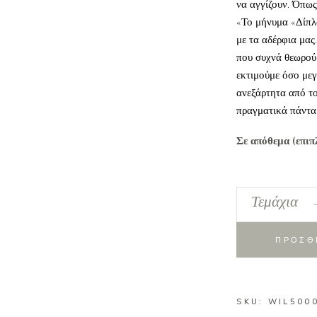
να αγγίζουν. Όπως
«Το μήνυμα «Δίπλ
με τα αδέρφια μας
που συχνά θεωρούμ
εκτιμούμε όσο μεγ
ανεξάρτητα από το
πραγματικά πάντα 
Σε απόθεμα (επιπ
Φιγούρες
Τεμάχια
Brother
&
ΠΡΟΣΘ
Sister
Willow
tree
SKU:
quantity
WIL500