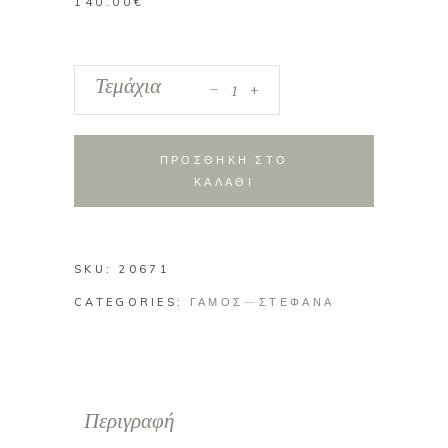
140.00
€
_
Χειροποίητα
Τεμάχια
+
στέφανα
(671)
quantity
ΠΡΟΣΘΗΚΗ ΣΤΟ
ΚΑΛΑΘΙ
SKU:
20671
CATEGORIES:
ΓΑΜΟΣ
ΣΤΕΦΑΝΑ
Περιγραφή