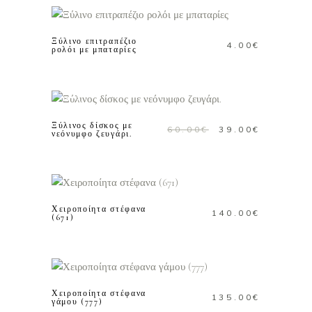
ΚΑΛΑΘΙ
Ξύλινο επιτραπέζιο
4.00
€
ρολόι με μπαταρίες
ΠΡΟΣΘΗΚΗ ΣΤΟ
ΚΑΛΑΘΙ
Προσφορά!
Ξύλινος δίσκος με
Original
Η
60.00
€
39.00
€
νεόνυμφο ζευγάρι.
price
τρέχουσ
was:
τιμή
ΠΡΟΣΘΗΚΗ ΣΤΟ
60.00€.
είναι:
ΚΑΛΑΘΙ
39.00€.
Χειροποίητα στέφανα
140.00
€
(671)
ΠΡΟΣΘΗΚΗ ΣΤΟ
ΚΑΛΑΘΙ
Χειροποίητα στέφανα
135.00
€
γάμου (777)