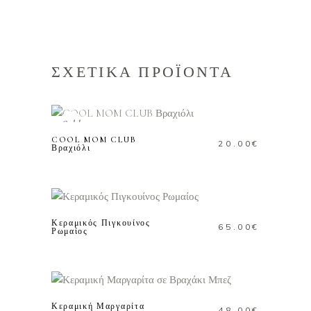
45.00€.
είναι:
25.00€.
ΣΧΕΤΙΚΑ ΠΡΟΪΟΝΤΑ
ΔΙΑΒΑΣΤΕ
ΠΕΡΙΣΣΟΤΕΡΑ
Sold
COOL MOM CLUB
20.00
€
Βραχιόλι
ΠΡΟΣΘΗΚΗ ΣΤΟ
ΚΑΛΑΘΙ
Κεραμικός Πιγκουίνος
65.00
€
Ρωμαίος
ΠΡΟΣΘΗΚΗ ΣΤΟ
ΚΑΛΑΘΙ
Κεραμική Μαργαρίτα
48.00
€