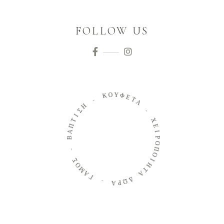
FOLLOW US
Ο
Κ
Υ
Φ
-
Ε
Τ
Η
Α
Σ
Ι
-
Τ
Π
Χ
Α
Ε
Β
Ι
Ρ
-
Ο
Π
Σ
Ο
Ο
Ι
Μ
Η
Α
Τ
Γ
Α
-
Δ
Ω
Α
Ρ