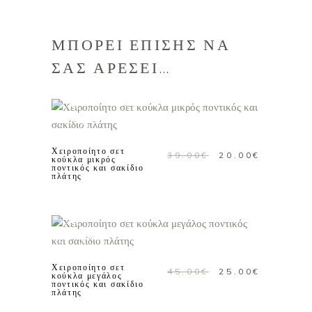
ΜΠΟΡΕΙ ΕΠΙΣΗΣ ΝΑ
ΣΑΣ ΑΡΕΣΕΙ…
ΠΡΟΣΘΗΚΗ ΣΤΟ
Προσφορά!
ΚΑΛΑΘΙ
Χειροποίητο σετ
Original
Η
39.00
€
20.00
€
κούκλα μικρός
ποντικός και σακίδιο
price
τρέχουσ
πλάτης
was:
τιμή
39.00€.
είναι:
20.00€.
ΠΡΟΣΘΗΚΗ ΣΤΟ
Προσφορά!
ΚΑΛΑΘΙ
Χειροποίητο σετ
Original
Η
45.00
€
25.00
€
κούκλα μεγάλος
ποντικός και σακίδιο
price
τρέχουσ
πλάτης
was:
τιμή