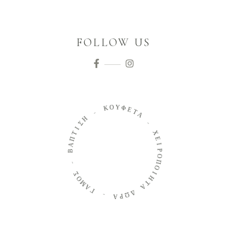
FOLLOW US
Ο
Κ
Υ
Φ
-
Ε
Τ
Η
Α
Σ
Ι
-
Τ
Π
Χ
Α
Ε
Β
Ι
Ρ
Ο
-
Π
Σ
Ο
Ο
Ι
Μ
Η
Α
Τ
Γ
Α
Δ
-
Ω
Α
Ρ