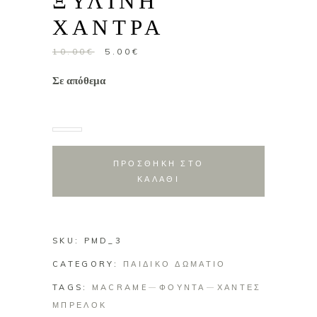
ΞΥΛΙΝΗ
ΧΑΝΤΡΑ
Original
Η
10.00
€
5.00
€
price
τρέχουσα
Σε απόθεμα
was:
τιμή
10.00€.
είναι:
5.00€.
ΠΡΟΣΘΗΚΗ ΣΤΟ
ΚΑΛΑΘΙ
SKU:
PMD_3
CATEGORY:
ΠΑΙΔΙΚΟ ΔΩΜΑΤΙΟ
TAGS:
MACRAME
ΦΟΥΝΤΑ
ΧΑΝΤΕΣ
ΜΠΡΕΛΟΚ