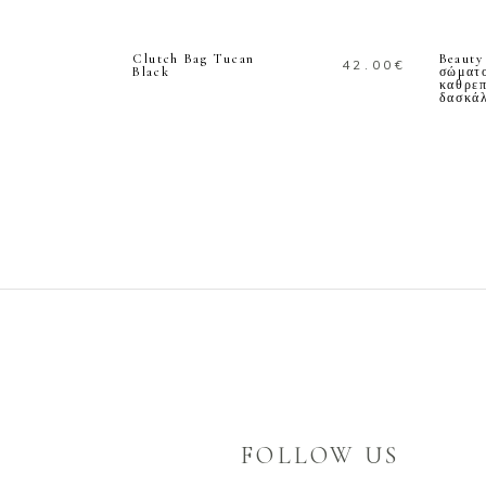
ΠΕΡΙΣΣΟΤΕΡΑ
Clutch Bag Tucan
Beauty
42.00
€
Black
σώματο
καθρεπ
δασκά
FOLLOW US