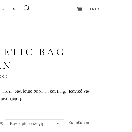
0
ACT US
INFO
ducts in the cart.
ETIC BAG
AN
Price
00
€
range:
29.00€
 Tucan, διαθέσιμο σε Small και Large. Ιδανικό για
through
ερινή χρήση.
33.00€
υς
Εκκαθάριση
Κάντε μία επιλογή