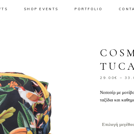
FTS
SHOP EVENTS
PORTFOLIO
CONT
No pro
COSM
TUC
29.00
€
–
33.
Νεσεσέρ με μοτίβο
ταξίδια και καθημ
Επιλογή μεγέθο