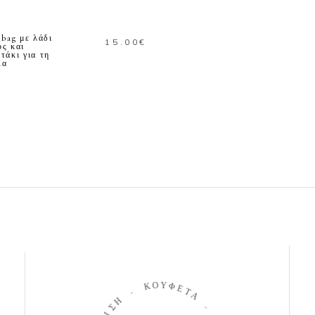
ΚΑΛΑΘΙ
 bag με λάδι
15.00
€
ς και
τάκι για τη
λα
Κ
Ο
Υ
-
Φ
Ε
Η
Τ
Σ
Α
Ι
Τ
-