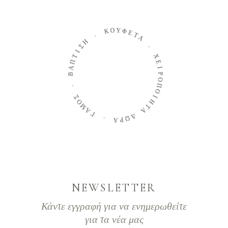
Ο
Κ
Υ
Φ
-
Ε
Τ
Η
Α
Σ
Ι
-
Τ
Π
Χ
Α
Ε
Β
Ι
Ρ
Ο
-
Π
Σ
Ο
Ο
Ι
Μ
Η
Α
Τ
Γ
Α
Δ
-
Ω
Α
Ρ
NEWSLETTER
Κάντε εγγραφή για να ενημερωθείτε
για τα νέα μας