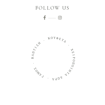
FOLLOW US
Ο
Υ
Κ
Φ
Ε
-
Τ
Α
Η
Σ
-
Ι
Τ
Χ
Π
Α
Ε
Β
Ι
Ρ
Ο
-
Π
Ο
Σ
Ο
Ι
Μ
Η
Α
Τ
Α
Γ
Δ
-
Ω
Ρ
Α