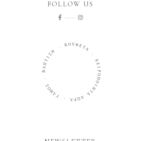
FOLLOW US
Ο
Κ
Υ
Φ
-
Ε
Τ
Η
Α
Σ
Ι
-
Τ
Π
Χ
Α
Ε
Β
Ι
Ρ
-
Ο
Π
Σ
Ο
Ο
Ι
Μ
Η
Α
Τ
Γ
Α
-
Δ
Ω
Α
Ρ