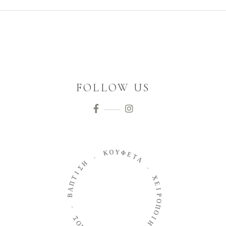
FOLLOW US
Ο
Υ
Κ
Φ
Ε
-
Τ
Α
Η
Σ
-
Ι
Τ
Χ
Π
Α
Ε
Β
Ι
Ρ
Ο
-
Π
Ο
Σ
Ο
Ι
Μ
Η