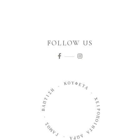
FOLLOW US
Ο
Κ
Υ
Φ
-
Ε
Τ
Η
Α
Σ
Ι
-
Τ
Π
Χ
Α
Ε
Β
Ι
Ρ
-
Ο
Π
Σ
Ο
Ο
Ι
Μ
Η
Α
Τ
Γ
Α
-
Δ
Ω
Α
Ρ