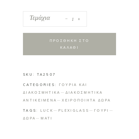
_
Plexiglass
Τεμάχια
+
επιτραπέζιο
μάτι
χρυσό
ΠΡΟΣΘΗΚΗ ΣΤΟ
μπλε
ΚΑΛΑΘΙ
quantity
SKU:
TA2507
CATEGORIES:
ΓΟΥΡΙΑ ΚΑΙ
ΔΙΑΚΟΣΜΗΤΙΚΑ
ΔΙΑΚΟΣΜΗΤΙΚΑ
ΑΝΤΙΚΕΙΜΕΝΑ
ΧΕΙΡΟΠΟΙΗΤΑ ΔΩΡΑ
TAGS:
LUCK
PLEXIGLASS
ΓΟΥΡΙ
ΔΩΡΑ
ΜΑΤΙ