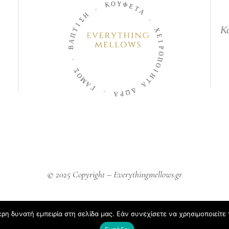
Κ
Ο
Υ
-
Φ
Ε
Η
Τ
Σ
Α
Ι
Τ
Κ
Π
-
Α
Χ
Β
Ε
Ι
-
Ρ
Ο
Σ
Π
Ο
Ο
Μ
Α
Ι
Η
Γ
Τ
Α
-
Δ
Α
Ω
Ρ
© 2025 Copyright – Everythingmellows.gr
η δυνατή εμπειρία στη σελίδα μας. Εάν συνεχίσετε να χρησιμοποιείτε 