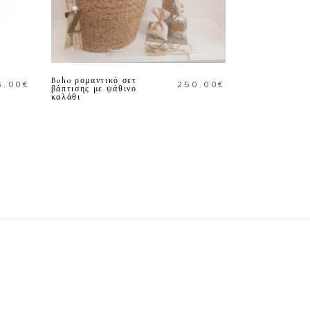
ΠΡΟΣΘΗΚΗ ΣΤΟ
ΚΑΛΑΘΙ
Boho ρομαντικό σετ
6.00
€
250.00
€
βάπτισης με ψάθινο
καλάθι