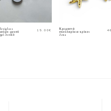
ΠΡΟΣΘΗΚΗ ΣΤΟ
ΠΡΟΣΘΗΚΗ ΣΤΟ
ΚΑΛΑΘΙ
ΚΑΛΑΘΙ
lexiglass
Κρεμαστά
15.00
€
4
μαύρο-χρυσό
σκουλαρίκια κρίκοι
ημί-λευκό
Zena