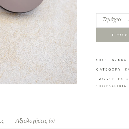
Plexiglass
Τεμάχια
σκουλαρίκια
μισοφέγγαρο
ΠΡΟΣΘ
quantity
SKU:
TA2006
CATEGORY:
Κ
TAGS:
PLEXI
ΣΚΟΥΛΑΡΙΚΙΑ
ες
Αξιολογήσεις (0)