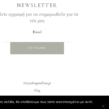
NEWSLETTER
άντε εγγραφή για να ενημερωθείτε για τα
νέα μας
Εmail
ΕΓΓΡΑΦΗ
Everythingmellows.gr
Blog
Σχετικά με εμάς
τη σελίδα, θα υποθέσουμε πως είστε ικανοποιημένοι με αυτό.
Συχνές ερωτήσεις